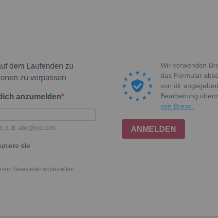
Wir verwenden Bre
auf dem Laufenden zu
das Formular absen
ionen zu verpassen
von dir angegeben
Bearbeitung über
 dich anzumelden
von Brevo.
n, z. B. abc@xyz.com.
ANMELDEN
ptiere die
erem Newsletter abbestellen.