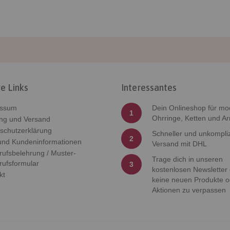
e Links
Interessantes
essum
Dein Onlineshop für mo
1
Ohrringe, Ketten und A
ng und Versand
schutzerklärung
Schneller und unkompliz
2
nd Kundeninformationen
Versand mit DHL
rufsbelehrung / Muster-
Trage dich in unseren
rufsformular
3
kostenlosen Newsletter
kt
keine neuen Produkte o
Aktionen zu verpassen