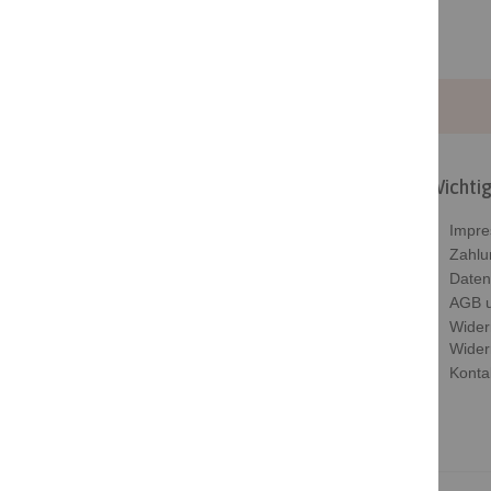
Wichtig
Beloved ist dein Shop wenn du dir oder
Impr
deinen Lieben eine Freude bereiten
Zahlu
möchtest. Ob Ohringe, Ketten oder
Daten
Armbänder
AGB u
Wider
Kontakt
Wider
Konta