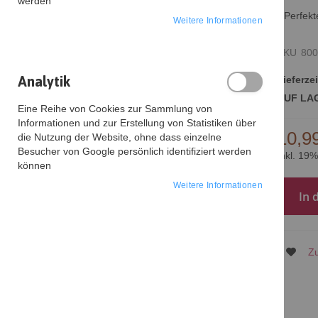
werden
Perfek
Weitere Informationen
SKU
800
Analytik
Lieferzei
AUF LA
Eine Reihe von Cookies zur Sammlung von
Informationen und zur Erstellung von Statistiken über
10,9
die Nutzung der Website, ohne dass einzelne
Zum
Besucher von Google persönlich identifiziert werden
Inkl. 19
Anfang
können
der
Weitere Informationen
Bildgalerie
In 
springen
Zu