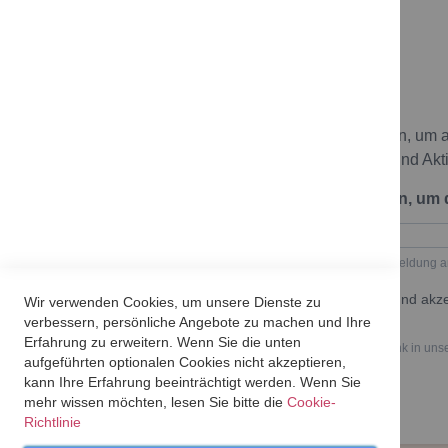
Newsletter
Melde dich zu unserem Newsletter an, um 
bleiben und keine neuen Angebote und Akt
Trage hier deine E-Mail-Adresse ein, um
Geben Sie bitte Ihre E-Mail-Adresse für die Anmeldung a
Ich möchte den Newsletter erhalten und akze
Wir verwenden Cookies, um unsere Dienste zu
Datenschutzerklärung.
verbessern, persönliche Angebote zu machen und Ihre
Erfahrung zu erweitern. Wenn Sie die unten
Du kannst den Newsletter jederzeit über den Link in uns
aufgeführten optionalen Cookies nicht akzeptieren,
kann Ihre Erfahrung beeinträchtigt werden. Wenn Sie
mehr wissen möchten, lesen Sie bitte die
Cookie-
Richtlinie