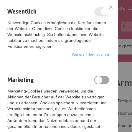
Zum
+49 (0) 5121 873 6219
Mo-Fr: 9:00 - 12:00 u. 13
Wesentlich
Schließen
Inhalt
Notwendige Cookies ermöglichen die Kernfunktionen
der Website. Ohne diese Cookies funktioniert die
springen
Website nicht richtig. Sie helfen dabei, eine Website
nutzbar zu machen, indem sie grundlegende
Funktionen ermöglichen
OHRRINGE
ARMBÄNDER
HALSKETT
Weitere Informationen
Startseite
Armband 'Love is All Around' Gold
Marketing
Arm
Zum
Ende
Marketing-Cookies werden verwendet, um die
der
Aktionen der Besucher auf der Website zu verfolgen
Bildgalerie
Design
und zu erfassen. Cookies speichern Nutzerdaten und
springen
Verhaltensinformationen, die es Werbediensten
Hochwer
ermöglichen, mehr Zielgruppen anzusprechen.
Außerdem kann das Nutzererlebnis anhand der
Komfort
gesammelten Informationen individueller gestaltet