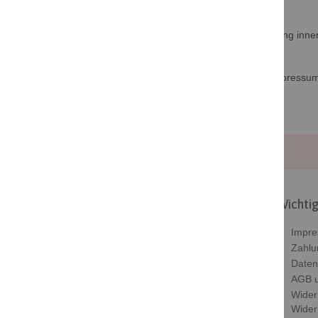
Weitere Einzelheiten zur Zahlung
Der Rechnungsbetrag ist bei Zahlung auf Rechnung inne
Bei Fragen finden Sie unsere Kontaktdaten im Impressu
Wichtig
Beloved ist dein Shop wenn du dir oder
Impr
deinen Lieben eine Freude bereiten
Zahlu
möchtest. Ob Ohringe, Ketten oder
Daten
Armbänder
AGB u
Wider
Kontakt
Wider