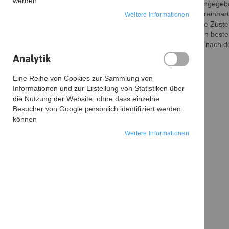
werden
Soweit im jeweiligen Angebot keine andere Frist angegebe
von 5 - 7 Werktagen nach Vertragsschluss (bei vereinba
Weitere Informationen
Beachten Sie, dass an Sonn- und Feiertagen keine Zustell
Haben Sie Artikel mit unterschiedlichen Lieferzeiten bes
haben. Die Lieferzeit bestimmt sich in diesem Fall nach de
Analytik
Akzeptierte Zahlungsmöglichkeiten
Eine Reihe von Cookies zur Sammlung von
Informationen und zur Erstellung von Statistiken über
-
Vorkasse per Überweisung
die Nutzung der Website, ohne dass einzelne
-
Zahlung per Amazon Pay
Besucher von Google persönlich identifiziert werden
können
Über Mollie:
- Zahlung per Sofort/Sofortüberweisung
Weitere Informationen
- Zahlung per SEPA-Lastschrift (über Klarna)
- Zahlung per Kreditkarte (über Klarna)
- Zahlung per Rechnung (über Klarna)
- Zahlung per Kreditkarte
- Zahlung per giropay
- Zahlung per PayPal
- Zahlung per SEPA-Lastschrift
- Zahlung per SEPA-Überweisung