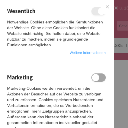
Zum
+49 (0) 5121 873 6219
Mo-Fr: 9:00 - 12:00 u. 13
Wesentlich
Schließen
Inhalt
Notwendige Cookies ermöglichen die Kernfunktionen
der Website. Ohne diese Cookies funktioniert die
springen
Website nicht richtig. Sie helfen dabei, eine Website
nutzbar zu machen, indem sie grundlegende
Funktionen ermöglichen
OHRRINGE
ARMBÄNDER
HALSKETT
Weitere Informationen
Startseite
Zahlungsarten
Zahlungsarten
Marketing
Marketing-Cookies werden verwendet, um die
Aktionen der Besucher auf der Website zu verfolgen
Zahlung und Versand
und zu erfassen. Cookies speichern Nutzerdaten und
Verhaltensinformationen, die es Werbediensten
Es gelten folgende Bedingungen:
ermöglichen, mehr Zielgruppen anzusprechen.
Außerdem kann das Nutzererlebnis anhand der
Lieferfristen
gesammelten Informationen individueller gestaltet