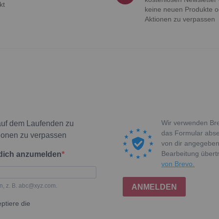
kt
keine neuen Produkte o
Aktionen zu verpassen
Wir verwenden Bre
auf dem Laufenden zu
das Formular absen
ionen zu verpassen
von dir angegeben
Bearbeitung über
 dich anzumelden
von Brevo.
n, z. B. abc@xyz.com.
ANMELDEN
ptiere die