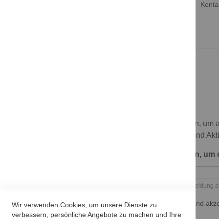
Konta
Newsletter
Melde dich zu unserem Newsletter an, um 
bleiben und keine neuen Angebote und Akt
Trage hier deine E-Mail-Adresse ein, um
Geben Sie bitte Ihre E-Mail-Adresse für die Anmeldung a
Ich möchte den Newsletter erhalten und akze
Wir verwenden Cookies, um unsere Dienste zu
Datenschutzerklärung.
verbessern, persönliche Angebote zu machen und Ihre