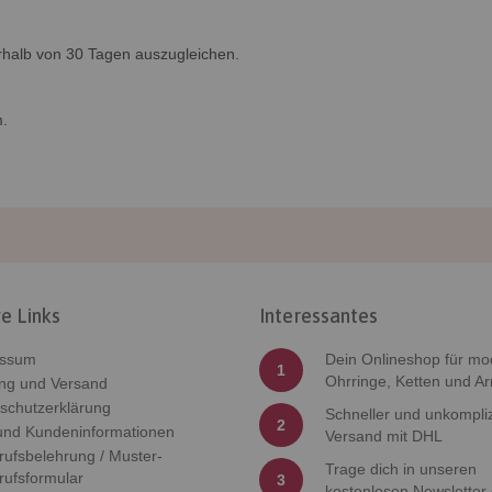
rhalb von 30 Tagen auszugleichen.
m.
e Links
Interessantes
essum
Dein Onlineshop für mo
1
Ohrringe, Ketten und A
ng und Versand
schutzerklärung
Schneller und unkompliz
2
nd Kundeninformationen
Versand mit DHL
rufsbelehrung / Muster-
Trage dich in unseren
rufsformular
3
kostenlosen Newsletter