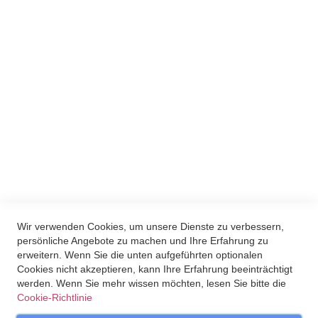
die Datenschutzerklärung.
Du kannst den Newsletter jederzeit über den Link in unserem
Newsletter abbestellen.
Wir verwenden Brevo als unsere
Marketing-Plattform. Indem du das
Formular absendest, erklärst du dich
einverstanden, dass die von dir
angegebenen persönlichen Informationen
an Brevo zur Bearbeitung übertragen
werden gemäß den
Datenschutzrichtlinien
von Brevo.
ANMELDEN
Wir verwenden Cookies, um unsere Dienste zu verbessern,
persönliche Angebote zu machen und Ihre Erfahrung zu
erweitern. Wenn Sie die unten aufgeführten optionalen
Cookies nicht akzeptieren, kann Ihre Erfahrung beeinträchtigt
werden. Wenn Sie mehr wissen möchten, lesen Sie bitte die
Cookie-Richtlinie