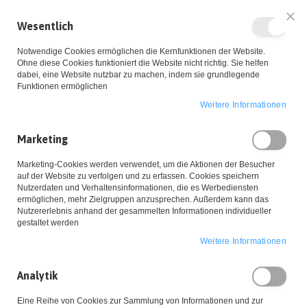
Wesentlich
Sch
Notwendige Cookies ermöglichen die Kernfunktionen der Website.
Ohne diese Cookies funktioniert die Website nicht richtig. Sie helfen
dabei, eine Website nutzbar zu machen, indem sie grundlegende
Funktionen ermöglichen
Weitere Informationen
Zum
Marketing
Inhalt
Startseite
Datenschutz
Datenschutz
Marketing-Cookies werden verwendet, um die Aktionen der Besucher
springen
auf der Website zu verfolgen und zu erfassen. Cookies speichern
Nutzerdaten und Verhaltensinformationen, die es Werbediensten
ermöglichen, mehr Zielgruppen anzusprechen. Außerdem kann das
Nutzererlebnis anhand der gesammelten Informationen individueller
Datenschutzerklärung
gestaltet werden
Soweit nachstehend keine anderen Angaben gemacht werden, ist
Weitere Informationen
die Bereitstellung Ihrer personenbezogenen Daten weder
gesetzlich oder vertraglich vorgeschrieben, noch für einen
Analytik
Vertragsabschluss erforderlich. Sie sind zur Bereitstellung der
Daten nicht verpflichtet. Eine Nichtbereitstellung hat keine Folgen.
Eine Reihe von Cookies zur Sammlung von Informationen und zur