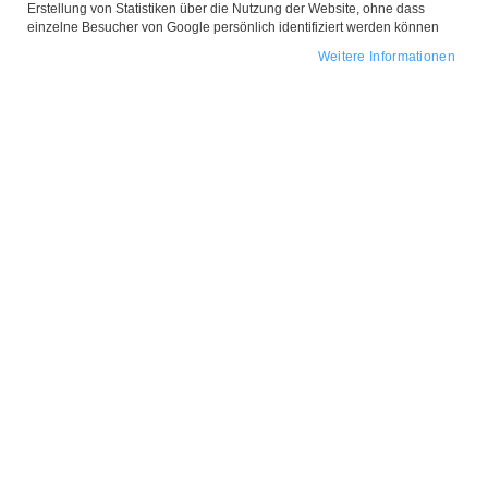
Erstellung von Statistiken über die Nutzung der Website, ohne dass
einzelne Besucher von Google persönlich identifiziert werden können
Weitere Informationen
Zum
Anfang
Kette 'Butterfly Dream'
der
Bildgalerie
Gold
springen
Design-Elemente:
Geschichtete Y Kette /
Schmetterlingsanhänger