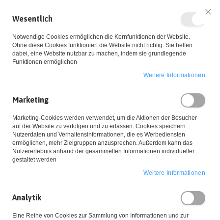
Wesentlich
Sch
Notwendige Cookies ermöglichen die Kernfunktionen der Website.
Ohne diese Cookies funktioniert die Website nicht richtig. Sie helfen
dabei, eine Website nutzbar zu machen, indem sie grundlegende
Funktionen ermöglichen
Weitere Informationen
Zum
Marketing
Inhalt
Startseite
Kette 'Love is All Around' Gold
Marketing-Cookies werden verwendet, um die Aktionen der Besucher
springen
Zum
auf der Website zu verfolgen und zu erfassen. Cookies speichern
Ende
Nutzerdaten und Verhaltensinformationen, die es Werbediensten
ermöglichen, mehr Zielgruppen anzusprechen. Außerdem kann das
der
Nutzererlebnis anhand der gesammelten Informationen individueller
Bildgalerie
gestaltet werden
springen
Weitere Informationen
Analytik
Eine Reihe von Cookies zur Sammlung von Informationen und zur