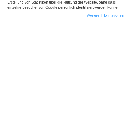
Erstellung von Statistiken über die Nutzung der Website, ohne dass
einzelne Besucher von Google persönlich identifiziert werden können
Weitere Informationen
Zum
Anfang
Kette 'Love is All Around'
der
Bildgalerie
Gold
springen
Design-Elemente:
Einstellbar / kleine Herzplättchen &
Kristallperlen