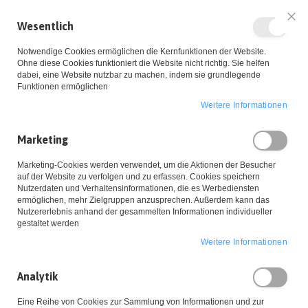
Wesentlich
Sch
Notwendige Cookies ermöglichen die Kernfunktionen der Website.
Ohne diese Cookies funktioniert die Website nicht richtig. Sie helfen
dabei, eine Website nutzbar zu machen, indem sie grundlegende
Funktionen ermöglichen
Weitere Informationen
Zum
Marketing
Inhalt
Startseite
Kette 'Tie the Knot' Rosegold
Marketing-Cookies werden verwendet, um die Aktionen der Besucher
springen
Zum
auf der Website zu verfolgen und zu erfassen. Cookies speichern
Ende
Nutzerdaten und Verhaltensinformationen, die es Werbediensten
ermöglichen, mehr Zielgruppen anzusprechen. Außerdem kann das
der
Nutzererlebnis anhand der gesammelten Informationen individueller
Bildgalerie
gestaltet werden
springen
Weitere Informationen
Analytik
Eine Reihe von Cookies zur Sammlung von Informationen und zur