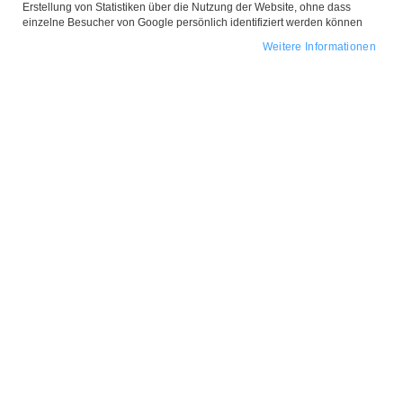
Erstellung von Statistiken über die Nutzung der Website, ohne dass
einzelne Besucher von Google persönlich identifiziert werden können
Weitere Informationen
Zum
Anfang
Kette 'Tie the Knot'
der
Bildgalerie
Rosegold
springen
Design-Elemente:
Einstellbar / Y Kette / Herz &
Kreisanhänger