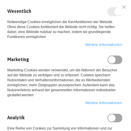
Wesentlich
Sch
Notwendige Cookies ermöglichen die Kernfunktionen der Website.
Ohne diese Cookies funktioniert die Website nicht richtig. Sie helfen
dabei, eine Website nutzbar zu machen, indem sie grundlegende
Funktionen ermöglichen
Weitere Informationen
Zum
Marketing
Inhalt
Startseite
Lieferbedingungen
Lieferbedingungen
Marketing-Cookies werden verwendet, um die Aktionen der Besucher
springen
auf der Website zu verfolgen und zu erfassen. Cookies speichern
Nutzerdaten und Verhaltensinformationen, die es Werbediensten
ermöglichen, mehr Zielgruppen anzusprechen. Außerdem kann das
Nutzererlebnis anhand der gesammelten Informationen individueller
Alle Preise verstehen sich zzgl. Mehrwertsteuer in Euro per
gestaltet werden
Stück/Einheit ab Lager Hildesheim
Weitere Informationen
Ab einem
Auftragswert von 1250,00 Euro
enfallen die
Versandkosten für Lieferungen in Deutschland. Die Versandkosten
unterhalb der Grenze berechnen sich wie folgt:
Analytik
Eine Reihe von Cookies zur Sammlung von Informationen und zur