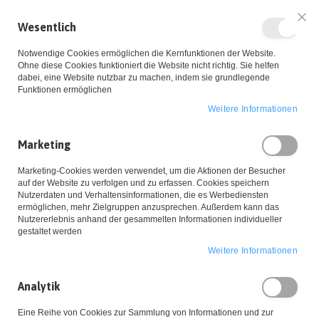
Wesentlich
Sch
Notwendige Cookies ermöglichen die Kernfunktionen der Website.
Ohne diese Cookies funktioniert die Website nicht richtig. Sie helfen
dabei, eine Website nutzbar zu machen, indem sie grundlegende
Funktionen ermöglichen
Weitere Informationen
Zum
Marketing
Inhalt
Startseite
Ohrringe 'Fries & Coke' Gold
Marketing-Cookies werden verwendet, um die Aktionen der Besucher
springen
Zum
auf der Website zu verfolgen und zu erfassen. Cookies speichern
Ende
Nutzerdaten und Verhaltensinformationen, die es Werbediensten
ermöglichen, mehr Zielgruppen anzusprechen. Außerdem kann das
der
Nutzererlebnis anhand der gesammelten Informationen individueller
Bildgalerie
gestaltet werden
springen
Weitere Informationen
Analytik
Eine Reihe von Cookies zur Sammlung von Informationen und zur