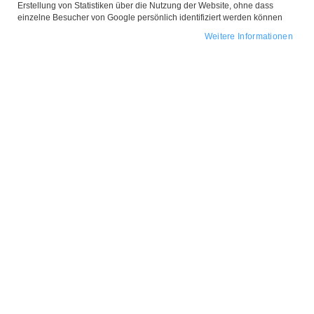
Erstellung von Statistiken über die Nutzung der Website, ohne dass
einzelne Besucher von Google persönlich identifiziert werden können
Weitere Informationen
Zum
Anfang
Ohrringe 'Fries & Coke'
der
Bildgalerie
Gold
springen
Design-Elemente:
Hängender Tropfen / Pommes Frites &
Cola