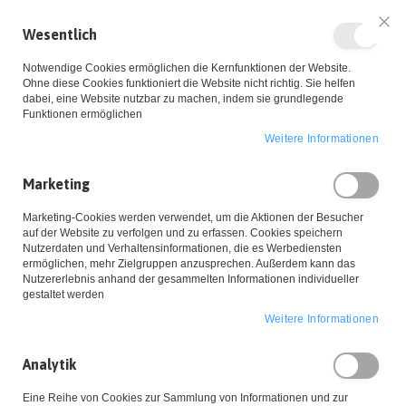
Wesentlich
Sch
Notwendige Cookies ermöglichen die Kernfunktionen der Website.
Ohne diese Cookies funktioniert die Website nicht richtig. Sie helfen
dabei, eine Website nutzbar zu machen, indem sie grundlegende
Funktionen ermöglichen
Weitere Informationen
Zum
Marketing
Inhalt
Startseite
Ohrringe 'Huggie Love' Creolen Silber
Marketing-Cookies werden verwendet, um die Aktionen der Besucher
springen
Zum
auf der Website zu verfolgen und zu erfassen. Cookies speichern
Ende
Nutzerdaten und Verhaltensinformationen, die es Werbediensten
ermöglichen, mehr Zielgruppen anzusprechen. Außerdem kann das
der
Nutzererlebnis anhand der gesammelten Informationen individueller
Bildgalerie
gestaltet werden
springen
Weitere Informationen
Analytik
Eine Reihe von Cookies zur Sammlung von Informationen und zur