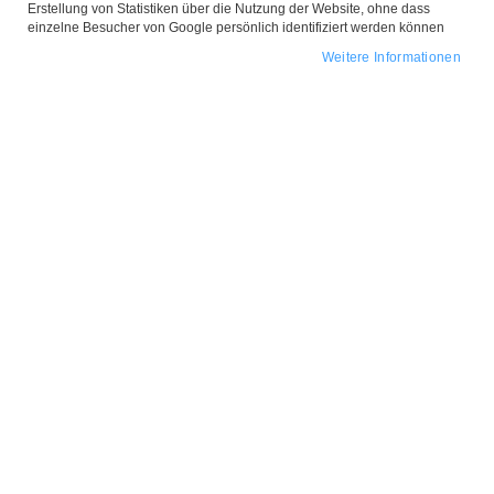
Erstellung von Statistiken über die Nutzung der Website, ohne dass
einzelne Besucher von Google persönlich identifiziert werden können
Weitere Informationen
Zum
Anfang
Ohrringe 'Huggie Love'
der
Bildgalerie
Creolen Silber
springen
Design-Elemente:
Creolen / Huggie-Reifen / großes
Herz