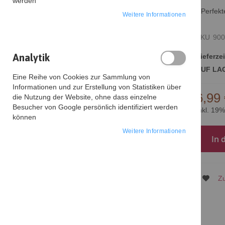
werden
Perfek
Weitere Informationen
SKU
900
Analytik
Lieferzei
AUF LA
Eine Reihe von Cookies zur Sammlung von
Informationen und zur Erstellung von Statistiken über
6,99
die Nutzung der Website, ohne dass einzelne
Zum
Besucher von Google persönlich identifiziert werden
Inkl. 19
Anfang
können
der
Weitere Informationen
Bildgalerie
In 
springen
Zu