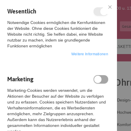
Zum
+49 (0) 5121 873 6219
Mo-Fr: 9:00 - 12:00 u. 13
Wesentlich
Inhalt
Notwendige Cookies ermöglichen die Kernfunktionen
der Website. Ohne diese Cookies funktioniert die
springen
Website nicht richtig. Sie helfen dabei, eine Website
nutzbar zu machen, indem sie grundlegende
Funktionen ermöglichen
OHRRINGE
ARMBÄNDER
HALSKETT
Weitere Informationen
Startseite
Ohrringe 'Pineapple' Gold
Marketing
Ohr
Zum
Ende
Marketing-Cookies werden verwendet, um die
der
Aktionen der Besucher auf der Website zu verfolgen
Bildgalerie
Design
und zu erfassen. Cookies speichern Nutzerdaten und
springen
Verhaltensinformationen, die es Werbediensten
Hochwer
ermöglichen, mehr Zielgruppen anzusprechen.
Außerdem kann das Nutzererlebnis anhand der
Komfort
gesammelten Informationen individueller gestaltet