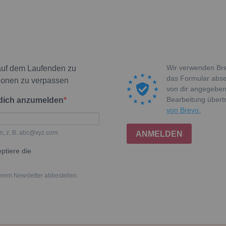
Wir verwenden Bre
auf dem Laufenden zu
das Formular absen
ionen zu verpassen
von dir angegeben
Bearbeitung über
 dich anzumelden
von Brevo.
n, z. B. abc@xyz.com.
ANMELDEN
ptiere die
erem Newsletter abbestellen.