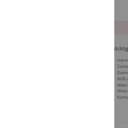
Wichtig
Beloved ist dein Shop wenn du dir oder
Impr
deinen Lieben eine Freude bereiten
Zahlu
möchtest. Ob Ohringe, Ketten oder
Daten
Armbänder
AGB u
Wider
Kontakt
Wider
Konta