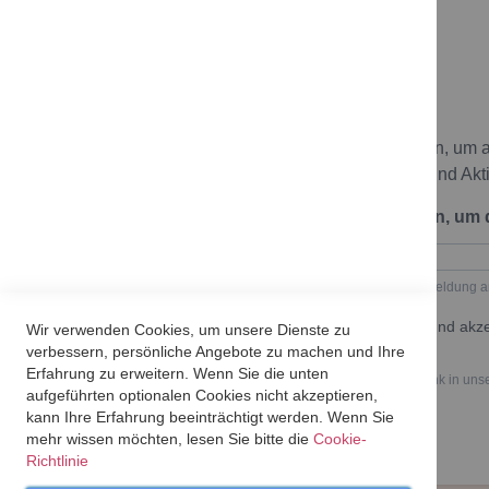
Newsletter
Melde dich zu unserem Newsletter an, um 
bleiben und keine neuen Angebote und Akt
Trage hier deine E-Mail-Adresse ein, um
Geben Sie bitte Ihre E-Mail-Adresse für die Anmeldung a
Ich möchte den Newsletter erhalten und akze
Wir verwenden Cookies, um unsere Dienste zu
Datenschutzerklärung.
verbessern, persönliche Angebote zu machen und Ihre
Erfahrung zu erweitern. Wenn Sie die unten
Du kannst den Newsletter jederzeit über den Link in uns
aufgeführten optionalen Cookies nicht akzeptieren,
kann Ihre Erfahrung beeinträchtigt werden. Wenn Sie
mehr wissen möchten, lesen Sie bitte die
Cookie-
Richtlinie