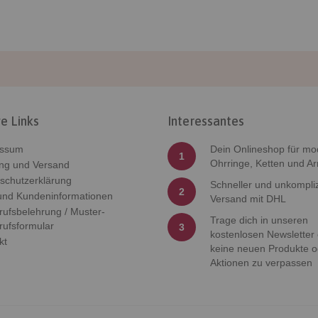
e Links
Interessantes
essum
Dein Onlineshop für mo
1
Ohrringe, Ketten und A
ng und Versand
schutzerklärung
Schneller und unkompliz
2
nd Kundeninformationen
Versand mit DHL
rufsbelehrung / Muster-
Trage dich in unseren
rufsformular
3
kostenlosen Newsletter
kt
keine neuen Produkte o
Aktionen zu verpassen