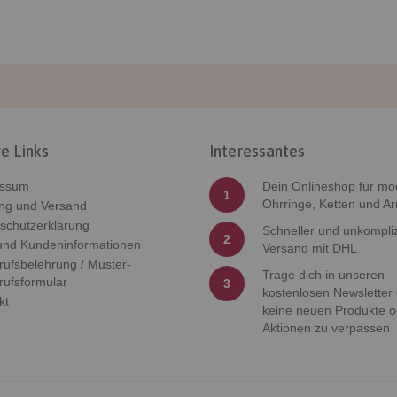
e Links
Interessantes
essum
Dein Onlineshop für mo
1
Ohrringe, Ketten und A
ng und Versand
schutzerklärung
Schneller und unkompliz
2
nd Kundeninformationen
Versand mit DHL
rufsbelehrung / Muster-
Trage dich in unseren
rufsformular
3
kostenlosen Newsletter
kt
keine neuen Produkte o
Aktionen zu verpassen