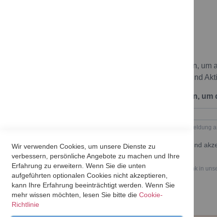
Newsletter
Melde dich zu unserem Newsletter an, um 
bleiben und keine neuen Angebote und Akt
Trage hier deine E-Mail-Adresse ein, um
Geben Sie bitte Ihre E-Mail-Adresse für die Anmeldung a
Ich möchte den Newsletter erhalten und akze
Wir verwenden Cookies, um unsere Dienste zu
Datenschutzerklärung.
verbessern, persönliche Angebote zu machen und Ihre
Erfahrung zu erweitern. Wenn Sie die unten
Du kannst den Newsletter jederzeit über den Link in uns
aufgeführten optionalen Cookies nicht akzeptieren,
kann Ihre Erfahrung beeinträchtigt werden. Wenn Sie
mehr wissen möchten, lesen Sie bitte die
Cookie-
Richtlinie