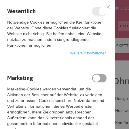
Zum
+49 (0) 5121 873 6219
Mo-Fr: 9:00 - 12:00 u. 13
Wesentlich
Schließen
Inhalt
Notwendige Cookies ermöglichen die Kernfunktionen
der Website. Ohne diese Cookies funktioniert die
springen
Website nicht richtig. Sie helfen dabei, eine Website
nutzbar zu machen, indem sie grundlegende
Funktionen ermöglichen
OHRRINGE
ARMBÄNDER
HALSKETT
Weitere Informationen
Startseite
Ohrringe 'Silver Chains' Silber
Marketing
Ohrr
Zum
Ende
Marketing-Cookies werden verwendet, um die
der
Aktionen der Besucher auf der Website zu verfolgen
Bildgalerie
Design
und zu erfassen. Cookies speichern Nutzerdaten und
springen
Verhaltensinformationen, die es Werbediensten
Hochwer
ermöglichen, mehr Zielgruppen anzusprechen.
Außerdem kann das Nutzererlebnis anhand der
Komfort
gesammelten Informationen individueller gestaltet