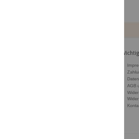
Wichtig
Beloved ist dein Shop wenn du dir oder
Impr
deinen Lieben eine Freude bereiten
Zahlu
möchtest. Ob Ohringe, Ketten oder
Daten
Armbänder
AGB u
Wider
Kontakt
Wider
Konta