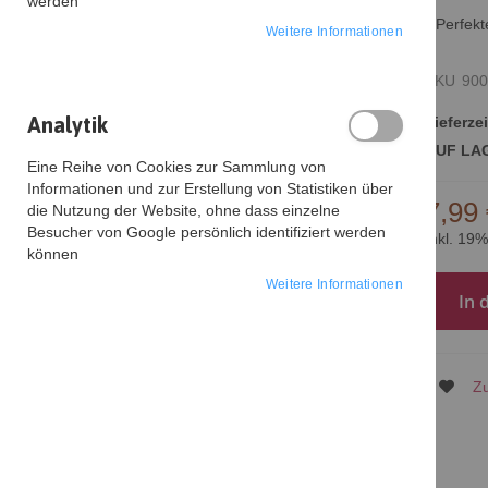
werden
Perfek
Weitere Informationen
SKU
900
Analytik
Lieferzei
AUF LA
Eine Reihe von Cookies zur Sammlung von
Informationen und zur Erstellung von Statistiken über
7,99
die Nutzung der Website, ohne dass einzelne
Zum
Besucher von Google persönlich identifiziert werden
Inkl. 19
Anfang
können
der
Weitere Informationen
Bildgalerie
In 
springen
Zu