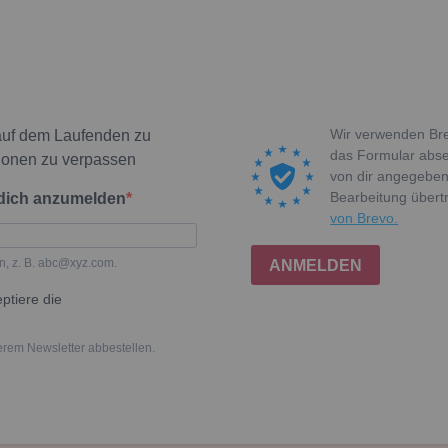
Wir verwenden Bre
auf dem Laufenden zu
das Formular absen
ionen zu verpassen
von dir angegeben
Bearbeitung über
 dich anzumelden
von Brevo.
n, z. B. abc@xyz.com.
ANMELDEN
ptiere die
erem Newsletter abbestellen.