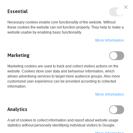
Essential
Clo
Necessary cookies enable core functionality of the website. Without
these cookies the website can not function properly. They help to make a
website usable by enabling basic functionality.
More Information
Skip
Marketing
to
Marketing cookies are used to track and collect visitors actions on the
website. Cookies store user data and behaviour information, which
Content
allows advertising services to target more audience groups. Also more
customized user experience can be provided according to collected
information.
Folgt uns auf
More Information
Instagram und tragt
Analytics
euch in unseren
stenlose Lieferung
A set of cookies to collect information and report about website usage
Newsletter ein
statistics without personally identifying individual visitors to Google.