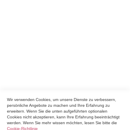
Ich möchte den Newsletter erhalten und akzeptiere
die Datenschutzerklärung.
Du kannst den Newsletter jederzeit über den Link in unserem
Newsletter abbestellen.
Wir verwenden Brevo als unsere
Marketing-Plattform. Indem du das
Formular absendest, erklärst du dich
einverstanden, dass die von dir
angegebenen persönlichen Informationen
an Brevo zur Bearbeitung übertragen
werden gemäß den
Datenschutzrichtlinien
von Brevo.
ANMELDEN
Wir verwenden Cookies, um unsere Dienste zu verbessern,
persönliche Angebote zu machen und Ihre Erfahrung zu
erweitern. Wenn Sie die unten aufgeführten optionalen
Cookies nicht akzeptieren, kann Ihre Erfahrung beeinträchtigt
werden. Wenn Sie mehr wissen möchten, lesen Sie bitte die
Cookie-Richtlinie