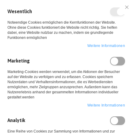
Wesentlich
Sch
Notwendige Cookies ermöglichen die Kernfunktionen der Website.
Ohne diese Cookies funktioniert die Website nicht richtig. Sie helfen
dabei, eine Website nutzbar zu machen, indem sie grundlegende
Funktionen ermöglichen
Weitere Informationen
Zum
Marketing
Inhalt
Startseite
Bestellvorgang
Bestellvorgang, einfach und
Marketing-Cookies werden verwendet, um die Aktionen der Besucher
springen
auf der Website zu verfolgen und zu erfassen. Cookies speichern
bequem bestellen
Nutzerdaten und Verhaltensinformationen, die es Werbediensten
ermöglichen, mehr Zielgruppen anzusprechen. Außerdem kann das
Nutzererlebnis anhand der gesammelten Informationen individueller
Wie kann ich bei bestellen?
gestaltet werden
Weitere Informationen
1. Warenkorb
Wählen Sie die Produkte aus, die Sie bestellen möchten, indem
Analytik
Sie den "In den Warenkorb" Button anklicken. Dadurch wird Ihre
Auswahl in den Warenkorb gelegt. Sie können diese Auswahl bis
Eine Reihe von Cookies zur Sammlung von Informationen und zur
zum Absenden Ihrer Bestellung jederzeit ändern, in dem Sie die