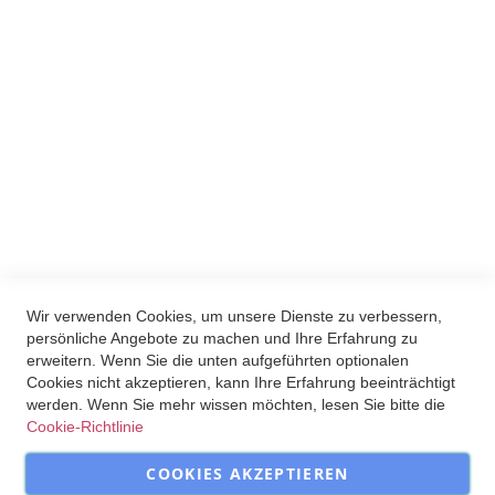
Du kannst den Newsletter jederzeit über den Link in unserem
Newsletter abbestellen.
Wir verwenden Brevo als unsere
Marketing-Plattform. Indem du das
Formular absendest, erklärst du dich
einverstanden, dass die von dir
angegebenen persönlichen Informationen
an Brevo zur Bearbeitung übertragen
werden gemäß den
Datenschutzrichtlinien
von Brevo.
ANMELDEN
Wir verwenden Cookies, um unsere Dienste zu verbessern,
persönliche Angebote zu machen und Ihre Erfahrung zu
erweitern. Wenn Sie die unten aufgeführten optionalen
Cookies nicht akzeptieren, kann Ihre Erfahrung beeinträchtigt
werden. Wenn Sie mehr wissen möchten, lesen Sie bitte die
Cookie-Richtlinie
beLoved Online | Gustav-Schwartz-Str. 4 | 31137 Himmelsthür | Tel.: 05121 873
COOKIES AKZEPTIEREN
6219 | info@beloved.com